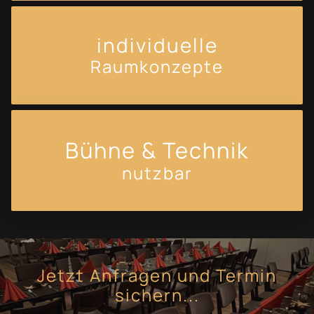
individuelle
Raumkonzepte
Bühne & Technik
nutzbar
Jetzt Anfragen und Termin
sichern...