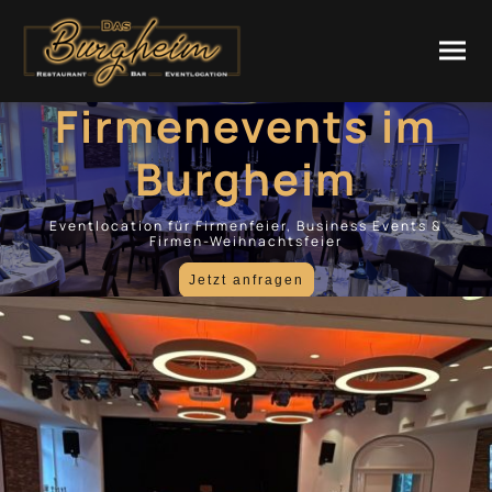
Firmenevents im
Burgheim
Eventlocation für Firmenfeier, Business Events &
Firmen-Weihnachtsfeier
Jetzt anfragen