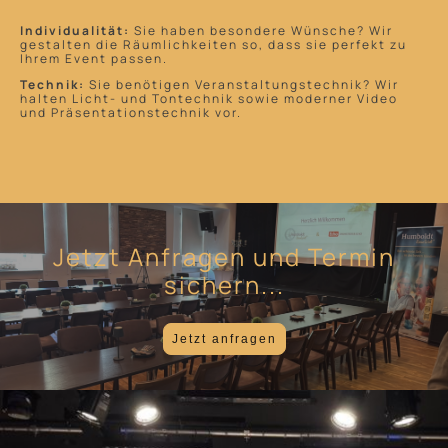
Individualität:
Sie haben besondere Wünsche? Wir
gestalten die Räumlichkeiten so, dass sie perfekt zu
Ihrem Event passen.
Technik:
Sie benötigen Veranstaltungstechnik? Wir
halten Licht- und Tontechnik sowie moderner Video
und Präsentationstechnik vor.
Jetzt Anfragen und Termin
sichern...
Jetzt anfragen